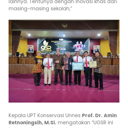
lainnya. Tentunya dengan inovasi khas dari
masing-masing sekolah,”
Kepala UPT Konservasi Unnes
Prof. Dr. Amin
Retnoningsih, M.Si.
mengatakan “UGSR ini