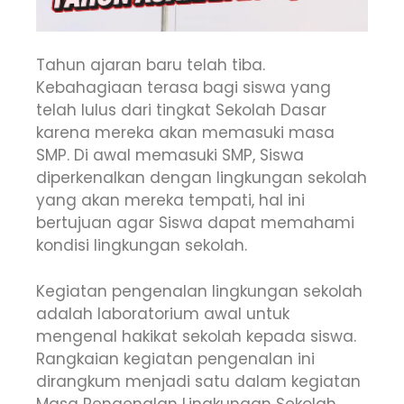
Tahun ajaran baru telah tiba.
Kebahagiaan terasa bagi siswa yang
telah lulus dari tingkat Sekolah Dasar
karena mereka akan memasuki masa
SMP. Di awal memasuki SMP, Siswa
diperkenalkan dengan lingkungan sekolah
yang akan mereka tempati, hal ini
bertujuan agar Siswa dapat memahami
kondisi lingkungan sekolah.
Kegiatan pengenalan lingkungan sekolah
adalah laboratorium awal untuk
mengenal hakikat sekolah kepada siswa.
Rangkaian kegiatan pengenalan ini
dirangkum menjadi satu dalam kegiatan
Masa Pengenalan Lingkungan Sekolah