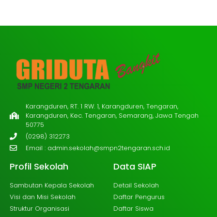
Karangduren, RT. 1 RW. 1, Karangduren, Tengaran,
Karangduren, Kec. Tengaran, Semarang, Jawa Tengah
50775
(0298) 312273
Email :
admin.sekolah@smpn2tengaran.sch.id
Profil Sekolah
Data SIAP
Sambutan Kepala Sekolah
Detail Sekolah
Visi dan Misi Sekolah
Daftar Pengurus
Struktur Organisasi
Daftar Siswa