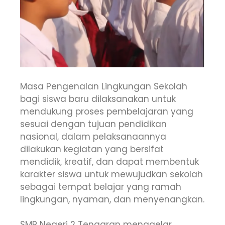
Masa Pengenalan Lingkungan Sekolah
bagi siswa baru dilaksanakan untuk
mendukung proses pembelajaran yang
sesuai dengan tujuan pendidikan
nasional, dalam pelaksanaannya
dilakukan kegiatan yang bersifat
mendidik, kreatif, dan dapat membentuk
karakter siswa untuk mewujudkan sekolah
sebagai tempat belajar yang ramah
lingkungan, nyaman, dan menyenangkan.
SMP Negeri 2 Tengaran menggelar