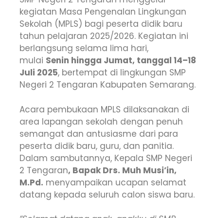
kegiatan Masa Pengenalan Lingkungan
Sekolah (MPLS) bagi peserta didik baru
tahun pelajaran 2025/2026. Kegiatan ini
berlangsung selama lima hari,
mulai
Senin hingga Jumat, tanggal 14–18
Juli 2025
, bertempat di lingkungan SMP
Negeri 2 Tengaran Kabupaten Semarang.
Acara pembukaan MPLS dilaksanakan di
area lapangan sekolah dengan penuh
semangat dan antusiasme dari para
peserta didik baru, guru, dan panitia.
Dalam sambutannya, Kepala SMP Negeri
2 Tengaran
, Bapak Drs. Muh Musi’in,
M.Pd.
menyampaikan ucapan selamat
datang kepada seluruh calon siswa baru.