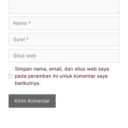
Simpan nama, email, dan situs web saya
pada peramban ini untuk komentar saya
berikutnya.