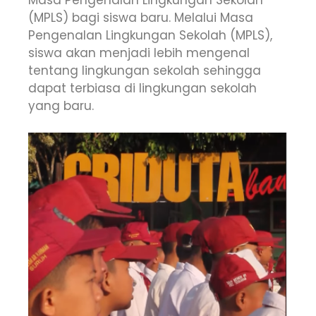
(MPLS) bagi siswa baru. Melalui Masa
Pengenalan Lingkungan Sekolah (MPLS),
siswa akan menjadi lebih mengenal
tentang lingkungan sekolah sehingga
dapat terbiasa di lingkungan sekolah
yang baru.