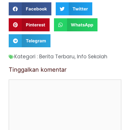
Facebook
Twitter
Pinterest
WhatsApp
Telegram
Kategori :
Berita Terbaru
,
Info Sekolah
Tinggalkan komentar